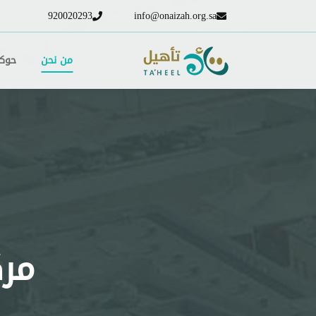
920020293
info@onaizah.org.sa
من نحن
حوكم
مرك