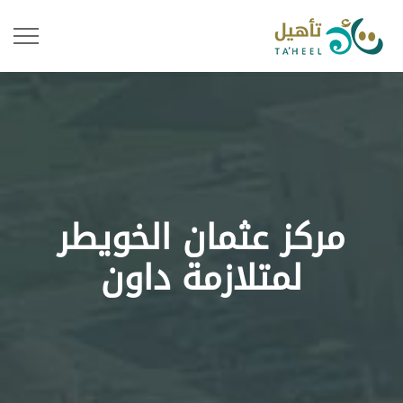
مركز عثمان الخويطر
لمتلازمة داون