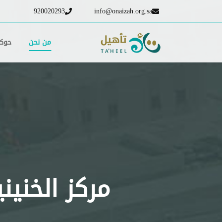
920020293
info@onaizah.org.sa
من نحن
حوكم
مركز الخني