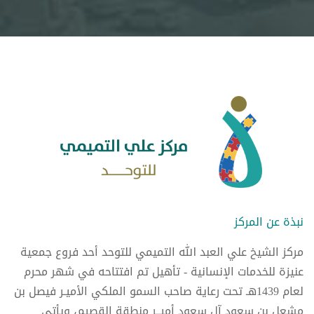
نبذة عن المركز
مركز الشيخ علي العبد الله التميمي للتوحد أحد فروع جمعية
عنيزة للخدمات الإنسانية - تأهيل تم افتتاحه في شهر محرم
لعام 1439هـ تحت رعاية صاحب السمو الملكي الأميـر فيصل بن
مشعل بن سعود آل سعود أميــر منطقة القصيم، ويأتي